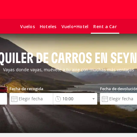
Vuelos
Hoteles
Vuelo+Hotel
Rent a Car
QUILER DE CARROS EN SEY
Vayas donde vayas, muévete a tu aire con muchas más ventajas
Fecha de recogida
Fecha de devolució