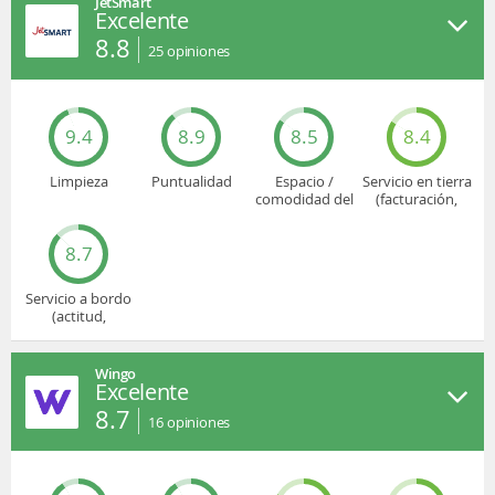
JetSmart
Excelente
8.8
25
opiniones
9.4
8.9
8.5
8.4
Limpieza
Puntualidad
Espacio /
Servicio en tierra
comodidad del
(facturación,
asiento
embarque...)
8.7
Servicio a bordo
(actitud,
cuidado...)
Wingo
Excelente
8.7
16
opiniones