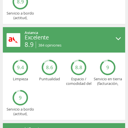
8.9
Servicio a bordo
(actitud,
cuidado...)
Avianca
Excelente
8.9
384
opiniones
9.4
8.6
8.8
9
Limpieza
Puntualidad
Espacio /
Servicio en tierra
comodidad del
(facturación,
asiento
embarque...)
9
Servicio a bordo
(actitud,
cuidado...)