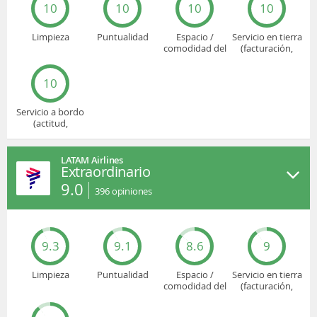
10
10
10
10
Limpieza
Puntualidad
Espacio /
Servicio en tierra
comodidad del
(facturación,
asiento
embarque...)
10
Servicio a bordo
(actitud,
cuidado...)
LATAM Airlines
Extraordinario
9.0
396
opiniones
9.3
9.1
8.6
9
Limpieza
Puntualidad
Espacio /
Servicio en tierra
comodidad del
(facturación,
asiento
embarque...)