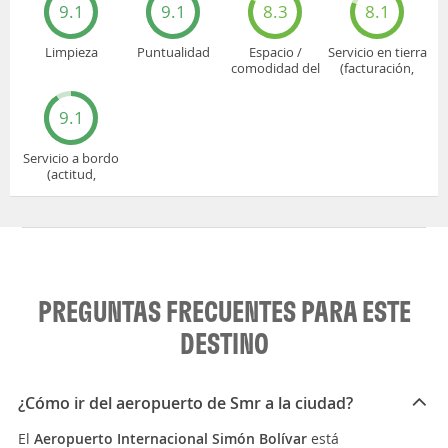
9.1
9.1
8.3
8.1
Limpieza
Puntualidad
Espacio /
Servicio en tierra
comodidad del
(facturación,
asiento
embarque...)
9.1
Servicio a bordo
(actitud,
cuidado...)
PREGUNTAS FRECUENTES PARA ESTE
DESTINO
¿Cómo ir del aeropuerto de Smr a la ciudad?
El
Aeropuerto Internacional Simón Bolívar
está