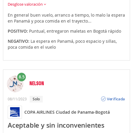
Una alternativa también es realizar parte del recorrido
Desglose valoración
en taxi hasta una parada de autobús, para luego
En general buen vuelo, arranco a tiempo, lo malo la espera
finalizar el trayecto al centro de la ciudad con
en Panamá y poca comida en el trayecto...
transporte público.
Por último, también está el
Aeropuerto Internacional
POSITIVO:
Puntual, entregaron maletas en Bogotá rápido
Marcos A. Gelabert
(IATA: PAC), en la zona de Albrook.
Es el segundo aeropuerto de Panamá y sería el
NEGATIVO:
La espera en Panamá, poco espacio y sillas,
principal para vuelos nacionales. Es la base de
poca comida en el vuelo
operaciones de Air Panamá, con vuelos domésticos
pero también alguna ruta a Costa Rica y Colombia.
Este aeropuerto es el que más cerca está del centro de
Ciudad de Panamá. Tendrás las siguientes opciones de
traslado:
8.5
Transporte público:
de nuevo el autobús es la opción
NELSON
más económica para llegar al centro. Pasan varias
líneas por el aeropuerto y aquellas que lleven el
Opinión
nombre de Albrook te acercarán a la Gran Terminal
Verificada
08/11/2023
Solo
Nacional de Transporte, desde donde tendrás más
opciones de traslado.
COPA AIRLINES Ciudad de Panama-Bogotá
Taxi:
en turismo podrás llegar al centro de la ciudad
en tan solo 10 minutos. Este trayecto tampoco sale
Aceptable y sin inconvenientes
muy caro y tendrás la ventaja de poder llegar a la