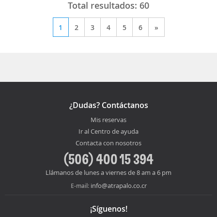
Total resultados:
60
1
2
3
4
5
6
»
¿Dudas? Contáctanos
Mis reservas
Ir al Centro de ayuda
Contacta con nosotros
(506) 400 15 394
Llámanos de lunes a viernes de 8 am a 6 pm
info@atrapalo.co.cr
E-mail:
¡Síguenos!