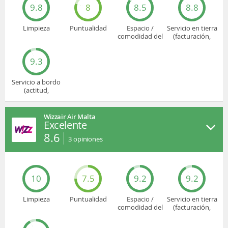
9.8
8
8.5
8.8
Limpieza
Puntualidad
Espacio /
Servicio en tierra
comodidad del
(facturación,
asiento
embarque...)
9.3
Servicio a bordo
(actitud,
cuidado...)
Wizzair Air Malta
Excelente
8.6
3
opiniones
10
7.5
9.2
9.2
Limpieza
Puntualidad
Espacio /
Servicio en tierra
comodidad del
(facturación,
asiento
embarque...)