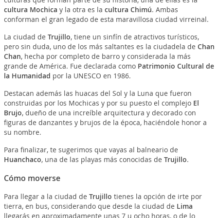
cultura Mochica
y la otra es la
cultura Chimú
. Ambas
conforman el gran legado de esta maravillosa ciudad virreinal.
La ciudad de
Trujillo
, tiene un sinfín de atractivos turísticos,
pero sin duda, uno de los más saltantes es la ciudadela de
Chan
Chan
, hecha por completo de barro y considerada la más
grande de América. Fue declarada como
Patrimonio Cultural de
la Humanidad
por la UNESCO en 1986.
Destacan además las huacas del Sol y la Luna que fueron
construidas por los Mochicas y por su puesto el complejo
El
Brujo
, dueño de una increíble arquitectura y decorado con
figuras de danzantes y brujos de la época, haciéndole honor a
su nombre.
Para finalizar, te sugerimos que vayas al balneario de
Huanchaco
, una de las playas más conocidas de
Trujillo
.
Cómo moverse
Para llegar a la ciudad de
Trujillo
tienes la opción de irte por
tierra, en bus, considerando que desde la ciudad de
Lima
llegarás en aproximadamente unas 7 u ocho horas, o de lo