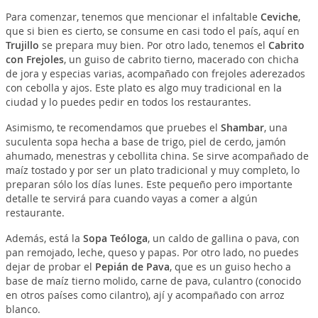
Para comenzar, tenemos que mencionar el infaltable
Ceviche
,
que si bien es cierto, se consume en casi todo el país, aquí en
Trujillo
se prepara muy bien. Por otro lado, tenemos el
Cabrito
con Frejoles
, un guiso de cabrito tierno, macerado con chicha
de jora y especias varias, acompañado con frejoles aderezados
con cebolla y ajos. Este plato es algo muy tradicional en la
ciudad y lo puedes pedir en todos los restaurantes.
Asimismo, te recomendamos que pruebes el
Shambar
, una
suculenta sopa hecha a base de trigo, piel de cerdo, jamón
ahumado, menestras y cebollita china. Se sirve acompañado de
maíz tostado y por ser un plato tradicional y muy completo, lo
preparan sólo los días lunes. Este pequeño pero importante
detalle te servirá para cuando vayas a comer a algún
restaurante.
Además, está la
Sopa Teóloga
, un caldo de gallina o pava, con
pan remojado, leche, queso y papas. Por otro lado, no puedes
dejar de probar el
Pepián de Pava
, que es un guiso hecho a
base de maíz tierno molido, carne de pava, culantro (conocido
en otros países como cilantro), ají y acompañado con arroz
blanco.