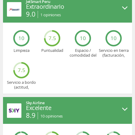
JetSmart Peru
Extraordinario
9.0
1
opiniones
10
7.5
10
10
Limpieza
Puntualidad
Espacio /
Servicio en tierra
comodidad del
(facturación,
asiento
embarque...)
7.5
Servicio a bordo
(actitud,
cuidado...)
Sky Airline
Excelente
8.9
10
opiniones