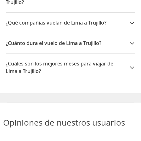
Trujillo?
Las mejores compañías para viajar entre Lima y Trujillo
son: Wizzair Air Malta, LATAM Airlines, Avianca
¿Qué compañías vuelan de Lima a Trujillo?
Las compañías que vuelan de Lima a Trujillo son:
LATAM Airlines, Avianca, Sky Airline, Wizzair Air Malta,
¿Cuánto dura el vuelo de Lima a Trujillo?
JetSmart Peru, JetSmart
La duración media para viajar entre Lima y Trujillo es
01:15
¿Cuáles son los mejores meses para viajar de
Lima a Trujillo?
Los mejores meses para viajar de Lima a Trujillo son
Agosto, Abril, Julio
Opiniones de nuestros usuarios