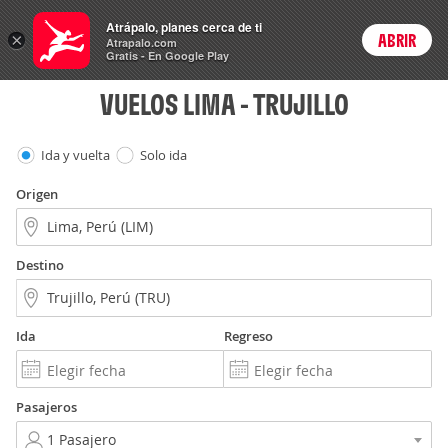
Vuelos
Atrápalo, planes cerca de ti
×
ABRIR
Login
Atrapalo.com
Gratis - En Google Play
VUELOS LIMA - TRUJILLO
Ida y vuelta
Solo ida
Origen
Destino
Ida
Regreso
Pasajeros