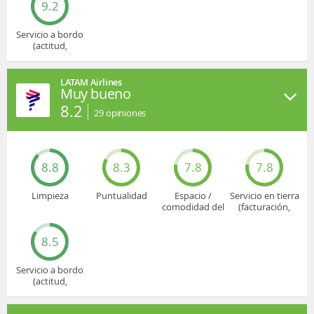
9.2
Servicio a bordo
(actitud,
cuidado...)
LATAM Airlines
Muy bueno
8.2
29
opiniones
8.8
8.3
7.8
7.8
Limpieza
Puntualidad
Espacio /
Servicio en tierra
comodidad del
(facturación,
asiento
embarque...)
8.5
Servicio a bordo
(actitud,
cuidado...)