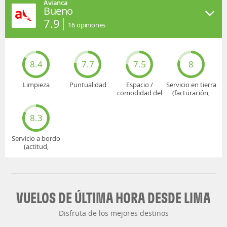
Avianca
Bueno
7.9
16
opiniones
8.4
7.7
7.5
8
Limpieza
Puntualidad
Espacio /
Servicio en tierra
comodidad del
(facturación,
asiento
embarque...)
8.3
Servicio a bordo
(actitud,
cuidado...)
VUELOS DE ÚLTIMA HORA DESDE LIMA
Disfruta de los mejores destinos